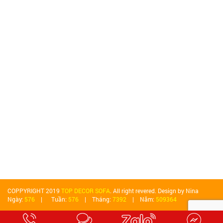
COPPYRIGHT 2019
TOP DECOR SOFA
. All right revered. Design by Nina
Ngày:
576
| Tuần:
576
| Tháng:
7392
| Năm:
509364