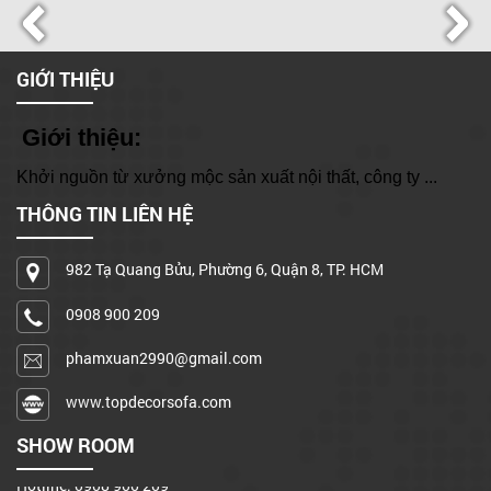
GIỚI THIỆU
Giới thiệu:
Khởi nguồn từ xưởng mộc sản xuất nội thất, công ty ...
THÔNG TIN LIÊN HỆ
982 Tạ Quang Bửu, Phường 6, Quận 8, TP. HCM
0908 900 209
Cơ sở 1: 982 Tạ Quang Bửu, Phường 6, Quận 8, TP. HCM
phamxuan2990@gmail.com
Hotline: 0908 900 209
www.topdecorsofa.com
Xưởng sản xuất: A15/17 đường Bình Hưng, X. Bình Hưng, Bình
Chánh
SHOW ROOM
Hotline: 0908 900 209