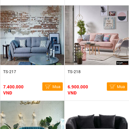
TS-217
TS-218
7.400.000
Mua
6.900.000
Mua
VNĐ
VNĐ