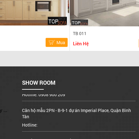
TB 011
Mua
Liên Hệ
Cơ sở 1: 982 Tạ Quang Bửu, Phường 6, Quận 8, TP. HCM
Hotline: 0908 900 209
Xưởng sản xuất: A15/17 đường Bình Hưng, X. Bình Hưng,
Bình Chánh
SHOW ROOM
Hotline: 0908 900 209
Căn hộ mẫu 2PN - B-9-1 dự án Imperial Place, Quận Bình
Tân
 ...
Hotline:
Cơ sở 1: 982 Tạ Quang Bửu, Phường 6, Quận 8, TP. HCM