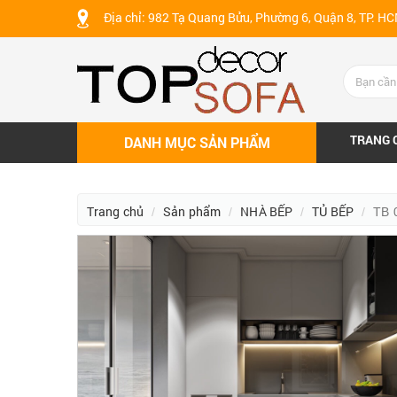
Địa chỉ: 982 Tạ Quang Bửu, Phường 6, Quận 8, TP. H
TRANG 
DANH MỤC SẢN PHẨM
Trang chủ
Sản phẩm
NHÀ BẾP
TỦ BẾP
TB 