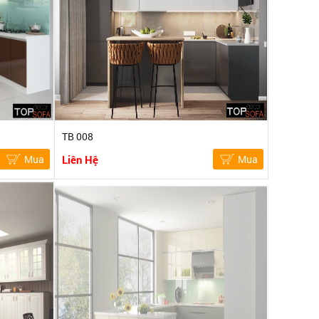
TB 008
Mua
Liên Hệ
Mua