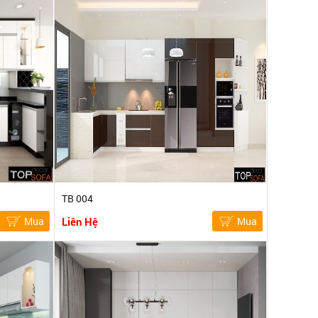
TB 004
Mua
Liên Hệ
Mua