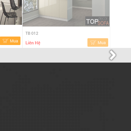
TB 012
Mua
Liên Hệ
Mua