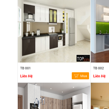
TB 001
TB 002
Liên Hệ
Mua
Liên Hệ