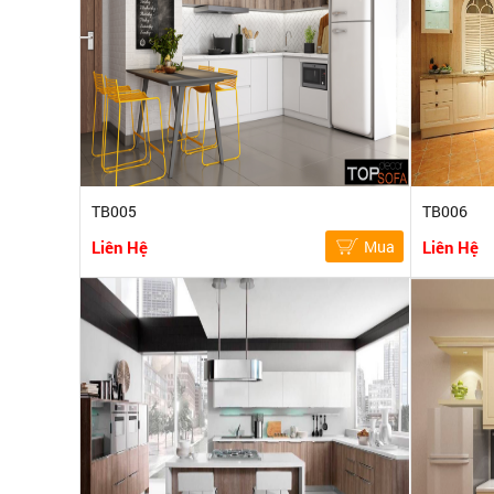
TB005
TB006
Liên Hệ
Mua
Liên Hệ