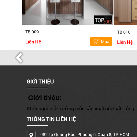
TB 009
TB 010
Liên Hệ
Mua
Liên Hệ
GIỚI THIỆU
Giới thiệu:
Khởi nguồn từ xưởng mộc sản xuất nội thất, công ty
THÔNG TIN LIÊN HỆ
982 Tạ Quang Bửu, Phường 6, Quận 8, TP. HCM