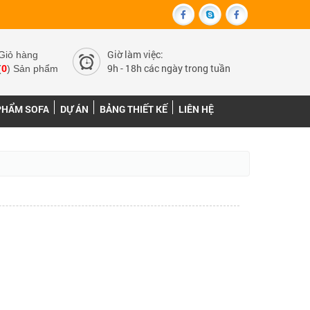
Giờ làm việc:
Giỏ hàng
0
9h - 18h các ngày trong tuần
(
) Sản phẩm
PHẨM SOFA
DỰ ÁN
BẢNG THIẾT KẾ
LIÊN HỆ