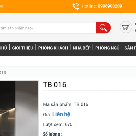
CM
Hotline:
0908900209
CHỦ
GIỚI THIỆU
PHÒNG KHÁCH
NHÀ BẾP
PHÒNG NGỦ
SẢN 
016
TB 016
Mã sản phẩm:
TB 016
Liên hệ
Giá:
Lượt xem:
670
Số lượng: