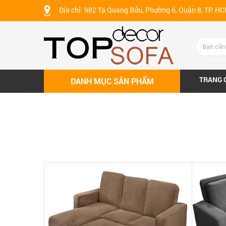
Địa chỉ: 982 Tạ Quang Bửu, Phường 6, Quận 8, TP. H
TRANG 
DANH MỤC SẢN PHẨM