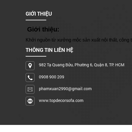
GIỚI THIỆU
Giới thiệu:
Khởi nguồn từ xưởng mộc sản xuất nội thất, công ty
THÔNG TIN LIÊN HỆ
982 Tạ Quang Bửu, Phường 6, Quận 8, TP. HCM
0908 900 209
phamxuan2990@gmail.com
www.topdecorsofa.com