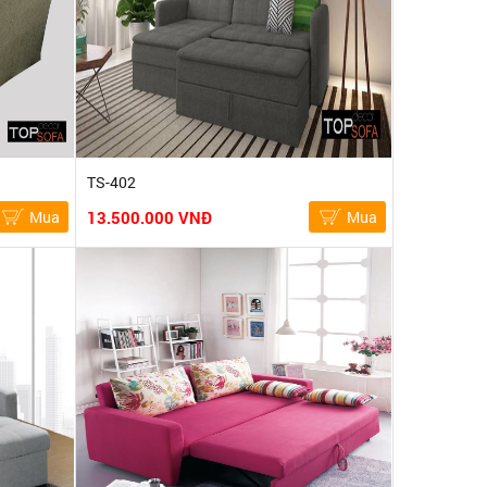
TS-402
Mua
13.500.000 VNĐ
Mua