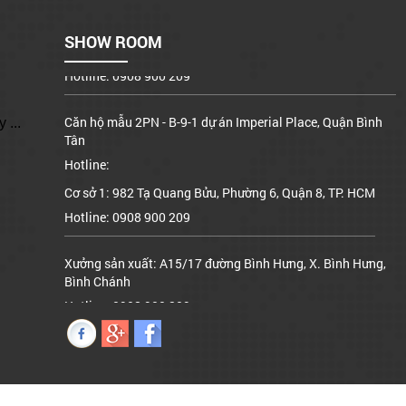
Xưởng sản xuất: A15/17 đường Bình Hưng, X. Bình Hưng,
SHOW ROOM
Bình Chánh
Hotline: 0908 900 209
Căn hộ mẫu 2PN - B-9-1 dự án Imperial Place, Quận Bình
 ...
Tân
Hotline:
Cơ sở 1: 982 Tạ Quang Bửu, Phường 6, Quận 8, TP. HCM
Hotline: 0908 900 209
Xưởng sản xuất: A15/17 đường Bình Hưng, X. Bình Hưng,
Bình Chánh
Hotline: 0908 900 209
Căn hộ mẫu 2PN - B-9-1 dự án Imperial Place, Quận Bình
Tân
Hotline: