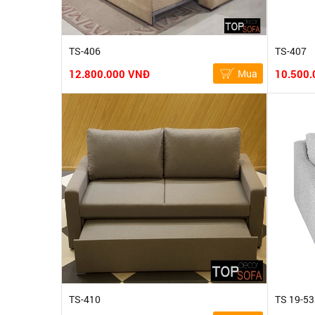
TS-406
TS-407
12.800.000 VNĐ
Mua
10.500.
TS-410
TS 19-53