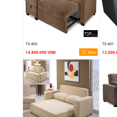
TS-400
TS-401
14.800.000 VNĐ
Mua
12.500.