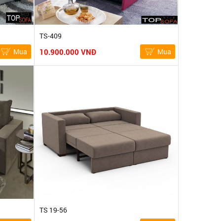
TS-409
Mua
10.900.000 VNĐ
Mua
TS 19-56