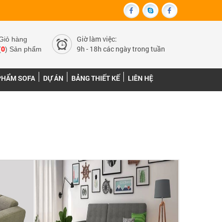
Giờ làm việc:
Giỏ hàng
0
9h - 18h các ngày trong tuần
(
) Sản phẩm
PHẨM SOFA
DỰ ÁN
BẢNG THIẾT KẾ
LIÊN HỆ