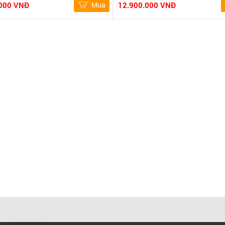
000 VNĐ
Mua
12.900.000 VNĐ
000 VNĐ
Mua
Cơ sở 1: 982 Tạ Quang Bửu, Phường 6, Quận 8, TP. HCM
Hotline: 0908 900 209