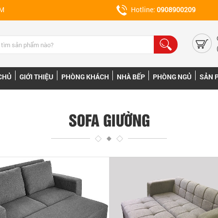
CM
Hotline:
0908900209
CHỦ
GIỚI THIỆU
PHÒNG KHÁCH
NHÀ BẾP
PHÒNG NGỦ
SẢN 
SOFA GIƯỜNG