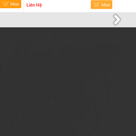
Mua
Liên Hệ
Mua