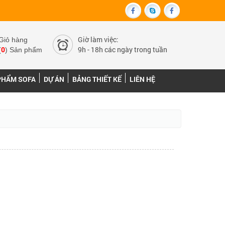
Giờ làm việc:
Giỏ hàng
0
9h - 18h các ngày trong tuần
(
) Sản phẩm
PHẨM SOFA
DỰ ÁN
BẢNG THIẾT KẾ
LIÊN HỆ