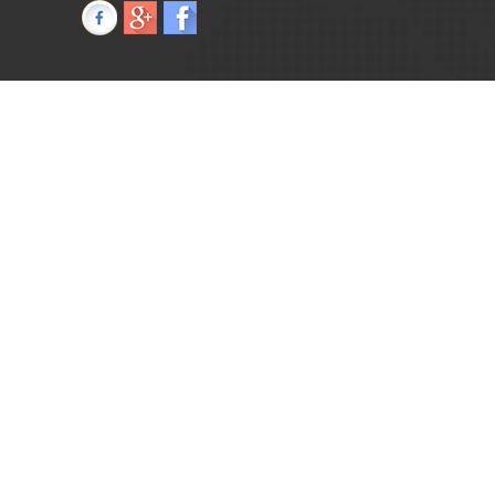
Căn hộ mẫu 2PN - B-9-1 dự án Imperial Place, Quận Bình
Tân
Hotline: