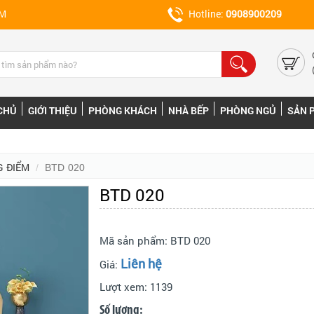
CM
Hotline:
0908900209
CHỦ
GIỚI THIỆU
PHÒNG KHÁCH
NHÀ BẾP
PHÒNG NGỦ
SẢN 
G ĐIỂM
BTD 020
BTD 020
Mã sản phẩm:
BTD 020
Liên hệ
Giá:
Lượt xem:
1139
Số lượng: