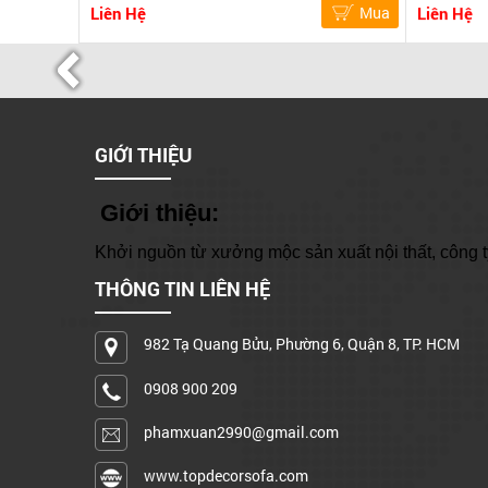
Liên Hệ
Mua
Liên Hệ
GIỚI THIỆU
Giới thiệu:
Khởi nguồn từ xưởng mộc sản xuất nội thất, công ty
THÔNG TIN LIÊN HỆ
982 Tạ Quang Bửu, Phường 6, Quận 8, TP. HCM
0908 900 209
phamxuan2990@gmail.com
www.topdecorsofa.com