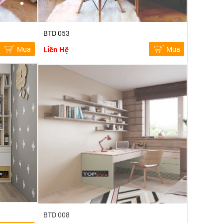
BTD 053
Mua
Liên Hệ
Mua
BTD 008