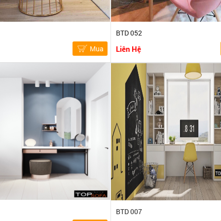
BTD 052
Mua
Liên Hệ
BTD 007