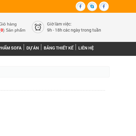
Giờ làm việc:
Giỏ hàng
0
9h - 18h các ngày trong tuần
(
) Sản phẩm
PHẨM SOFA
DỰ ÁN
BẢNG THIẾT KẾ
LIÊN HỆ