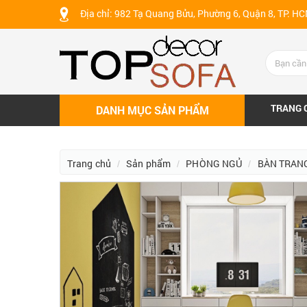
Địa chỉ: 982 Tạ Quang Bửu, Phường 6, Quận 8, TP. H
TRANG 
DANH MỤC SẢN PHẨM
Trang chủ
Sản phẩm
PHÒNG NGỦ
BÀN TRAN