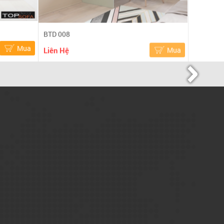
BTD 008
Mua
Liên Hệ
Mua