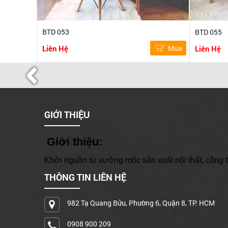
BTD 053
BTD 055
Liên Hệ
Mua
Liên Hệ
GIỚI THIỆU
Giới thiệu:
Khởi nguồn từ xưởng mộc sản xuất nội thất, công ty
THÔNG TIN LIÊN HỆ
982 Tạ Quang Bửu, Phường 6, Quận 8, TP. HCM
0908 900 209