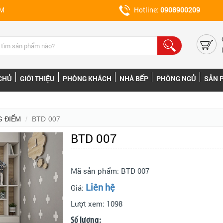
CM
Hotline:
0908900209
CHỦ
GIỚI THIỆU
PHÒNG KHÁCH
NHÀ BẾP
PHÒNG NGỦ
SẢN 
G ĐIỂM
BTD 007
BTD 007
Mã sản phẩm:
BTD 007
Liên hệ
Giá:
Lượt xem:
1098
Số lượng: