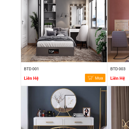
BTD 001
BTD 003
Liên Hệ
Mua
Liên Hệ