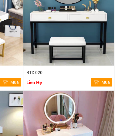
BTD 020
Mua
Liên Hệ
Mua