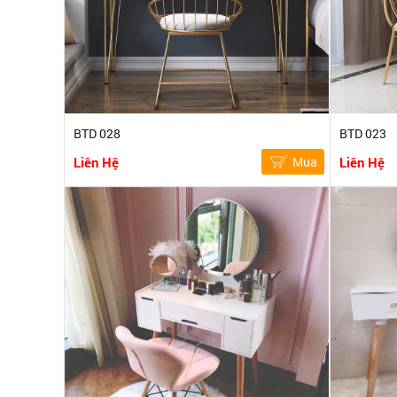
BTD 028
BTD 023
Liên Hệ
Mua
Liên Hệ