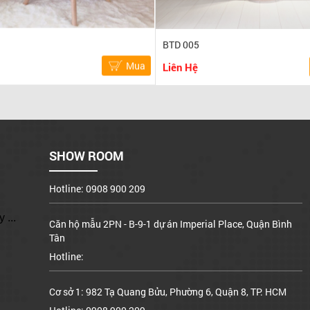
BTD 005
Mua
Liên Hệ
Cơ sở 1: 982 Tạ Quang Bửu, Phường 6, Quận 8, TP. HCM
Hotline: 0908 900 209
Xưởng sản xuất: A15/17 đường Bình Hưng, X. Bình Hưng,
Bình Chánh
SHOW ROOM
Hotline: 0908 900 209
Căn hộ mẫu 2PN - B-9-1 dự án Imperial Place, Quận Bình
Tân
 ...
Hotline:
Cơ sở 1: 982 Tạ Quang Bửu, Phường 6, Quận 8, TP. HCM
Hotline: 0908 900 209