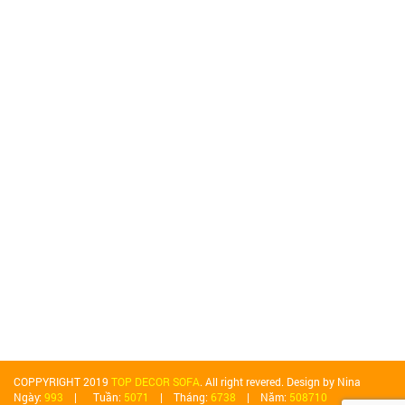
COPPYRIGHT 2019
TOP DECOR SOFA
. All right revered. Design by Nina
Ngày:
993
| Tuần:
5071
| Tháng:
6738
| Năm:
508710