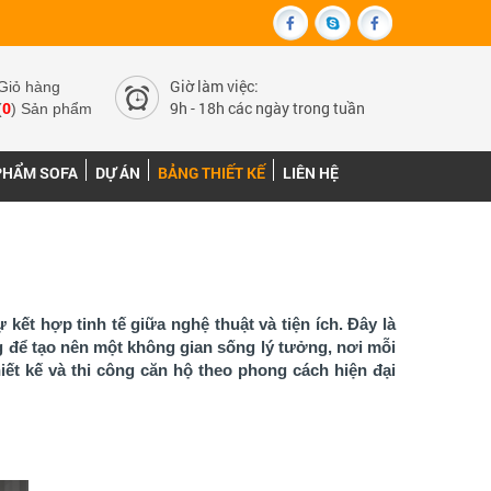
Giờ làm việc:
Giỏ hàng
0
9h - 18h các ngày trong tuần
(
) Sản phẩm
PHẨM SOFA
DỰ ÁN
BẢNG THIẾT KẾ
LIÊN HỆ
 kết hợp tinh tế giữa nghệ thuật và tiện ích. Đây là
ng để tạo nên một không gian sống lý tưởng, nơi mỗi
ết kế và thi công căn hộ theo phong cách hiện đại