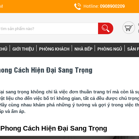
CM
Hotline:
0908900209
CHỦ
GIỚI THIỆU
PHÒNG KHÁCH
NHÀ BẾP
PHÒNG NGỦ
SẢN 
hong Cách Hiện Đại Sang Trọng
i sang trọng không chỉ là việc đơn thuần trang trí mà còn là sự
vật liệu cho đến việc bố trí không gian, tất cả đều được chú trọ
 Hãy cùng nhau khám phá những ý tưởng và gợi ý trong việc thi
ấp và ấm áp.
 Phong Cách Hiện Đại Sang Trọng