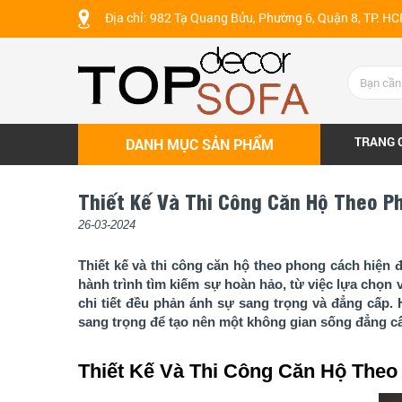
Địa chỉ: 982 Tạ Quang Bửu, Phường 6, Quận 8, TP. H
TRANG 
DANH MỤC SẢN PHẨM
Thiết Kế Và Thi Công Căn Hộ Theo P
26-03-2024
Thiết kế và thi công căn hộ theo phong cách hiện đạ
hành trình tìm kiếm sự hoàn hảo, từ việc lựa chọn 
chi tiết đều phản ánh sự sang trọng và đẳng cấp.
sang trọng để tạo nên một không gian sống đẳng c
Thiết Kế Và Thi Công Căn Hộ Theo