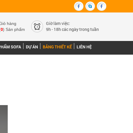
Giờ làm việc:
Giỏ hàng
0
9h - 18h các ngày trong tuần
(
) Sản phẩm
PHẨM SOFA
DỰ ÁN
BẢNG THIẾT KẾ
LIÊN HỆ