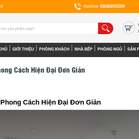
CM
Hotline:
0908900209
CHỦ
GIỚI THIỆU
PHÒNG KHÁCH
NHÀ BẾP
PHÒNG NGỦ
SẢN 
hong Cách Hiện Đại Đơn Giản
 Phong Cách Hiện Đại Đơn Giản