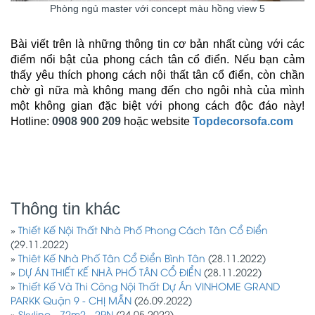
Phòng ngủ master với concept màu hồng view 5
Bài viết trên là những thông tin cơ bản nhất cùng với các
điểm nổi bật của phong cách tân cổ điển. Nếu bạn cảm
thấy yêu thích phong cách nội thất tân cổ điển, còn chần
chờ gì nữa mà không mang đến cho ngôi nhà của mình
một không gian đặc biệt với phong cách độc đáo này!
Hotline:
0908 900 209
hoặc website
Topdecorsofa.com
Thông tin khác
»
Thiết Kế Nội Thất Nhà Phố Phong Cách Tân Cổ Điển
(29.11.2022)
»
Thiêt Kế Nhà Phố Tân Cổ Điển Bình Tân
(28.11.2022)
»
DỰ ÁN THIẾT KẾ NHÀ PHỐ TÂN CỔ ĐIỂN
(28.11.2022)
»
Thiết Kế Và Thi Công Nội Thất Dự Án VINHOME GRAND
PARKK Quận 9 - CHỊ MẪN
(26.09.2022)