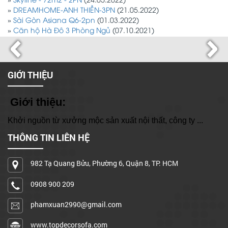
»
Skyline - 72m2 - 2PN
(24.05.2022)
»
DREAMHOME-ANH THIỀN-3PN
(21.05.2022)
»
Sài Gòn Asiana Q6-2pn
(01.03.2022)
»
Căn hộ Hà Đô 3 Phòng Ngủ
(07.10.2021)
GIỚI THIỆU
Giới thiệu:
Khởi nguồn từ xưởng mộc sản xuất nội thất, công ty ...
THÔNG TIN LIÊN HỆ
Cơ sở 1: 982 Tạ Quang Bửu, Phường 6, Quận 8, TP. HCM
Hotline: 0908 900 209
982 Tạ Quang Bửu, Phường 6, Quận 8, TP. HCM
0908 900 209
Xưởng sản xuất: A15/17 đường Bình Hưng, X. Bình Hưng, Bình
Chánh
phamxuan2990@gmail.com
Hotline: 0908 900 209
www.topdecorsofa.com