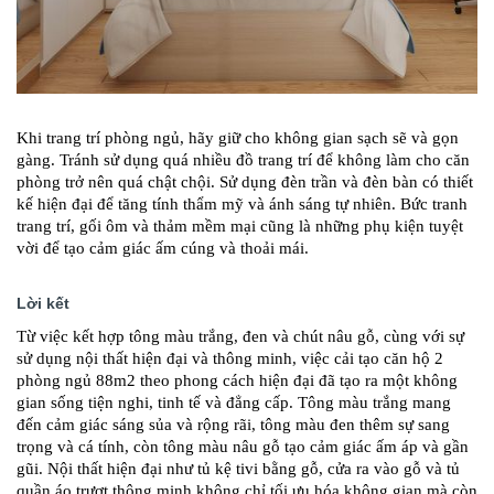
Khi trang trí phòng ngủ, hãy giữ cho không gian sạch sẽ và gọn
gàng. Tránh sử dụng quá nhiều đồ trang trí để không làm cho căn
phòng trở nên quá chật chội. Sử dụng đèn trần và đèn bàn có thiết
kế hiện đại để tăng tính thẩm mỹ và ánh sáng tự nhiên. Bức tranh
trang trí, gối ôm và thảm mềm mại cũng là những phụ kiện tuyệt
vời để tạo cảm giác ấm cúng và thoải mái.
Lời kết
Từ việc kết hợp tông màu trắng, đen và chút nâu gỗ, cùng với sự
sử dụng nội thất hiện đại và thông minh, việc cải tạo căn hộ 2
phòng ngủ 88m2 theo phong cách hiện đại đã tạo ra một không
gian sống tiện nghi, tinh tế và đẳng cấp. Tông màu trắng mang
đến cảm giác sáng sủa và rộng rãi, tông màu đen thêm sự sang
trọng và cá tính, còn tông màu nâu gỗ tạo cảm giác ấm áp và gần
gũi. Nội thất hiện đại như tủ kệ tivi bằng gỗ, cửa ra vào gỗ và tủ
quần áo trượt thông minh không chỉ tối ưu hóa không gian mà còn