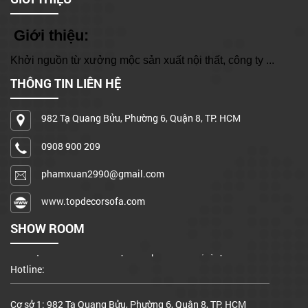
Giới thiệu:
Khởi nguồn từ xưởng mộc sản xuất nội thất, công ty ...
THÔNG TIN LIÊN HỆ
Cơ sở 1: 982 Tạ Quang Bửu, Phường 6, Quận 8, TP. HCM
982 Tạ Quang Bửu, Phường 6, Quận 8, TP. HCM
Hotline: 0908 900 209
0908 900 209
Xưởng sản xuất: A15/17 đường Bình Hưng, X. Bình Hưng, Bình
Chánh
phamxuan2990@gmail.com
Hotline: 0908 900 209
www.topdecorsofa.com
Căn hộ mẫu 2PN - B-9-1 dự án Imperial Place, Quận Bình Tân
SHOW ROOM
Hotline:
Cơ sở 1: 982 Tạ Quang Bửu, Phường 6, Quận 8, TP. HCM
Hotline: 0908 900 209