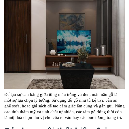
Để tạo sự cân bằng giữa tông màu trắng và đen, màu nâu gỗ là
một sự lựa chọn lý tưởng. Sử dụng đồ gỗ như tủ kệ tivi, bàn ăn,
ghế sofa, hoặc giá sách để tạo cảm giác ấm cúng và gần gũi. Nâng
cao tính thẩm mỹ và tính chất tự nhiên, các tấm gỗ đồng thời còn
là một lựa chọn thú vị cho cửa ra vào hay các bức tường trang trí.