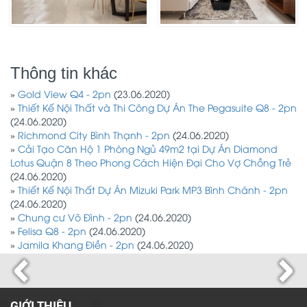
Thông tin khác
»
Gold View Q4 - 2pn
(23.06.2020)
»
Thiết Kế Nội Thất và Thi Công Dự Án The Pegasuite Q8 - 2pn
(24.06.2020)
»
Richmond City Bình Thạnh - 2pn
(24.06.2020)
»
Cải Tạo Căn Hộ 1 Phòng Ngủ 49m2 tại Dự Án Diamond
Lotus Quận 8 Theo Phong Cách Hiện Đại Cho Vợ Chồng Trẻ
(24.06.2020)
»
Thiết Kế Nội Thất Dự Án Mizuki Park MP3 Bình Chánh - 2pn
(24.06.2020)
»
Chung cư Võ Đình - 2pn
(24.06.2020)
»
Felisa Q8 - 2pn
(24.06.2020)
»
Jamila Khang Điền - 2pn
(24.06.2020)
GIỚI THIỆU