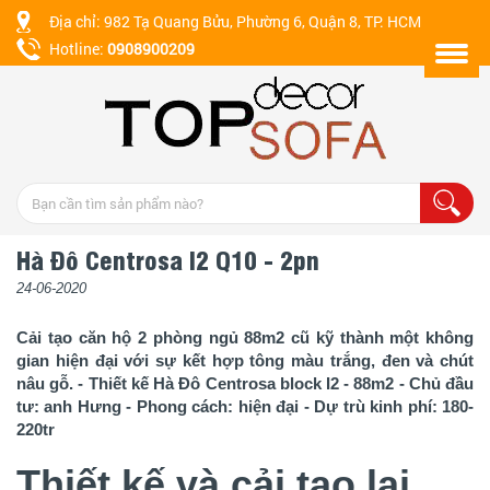
Địa chỉ: 982 Tạ Quang Bửu, Phường 6, Quận 8, TP. HCM
Hotline:
0908900209
Hà Đô Centrosa I2 Q10 - 2pn
24-06-2020
Cải tạo căn hộ 2 phòng ngủ 88m2 cũ kỹ thành một không
gian hiện đại với sự kết hợp tông màu trắng, đen và chút
nâu gỗ. - Thiết kế Hà Đô Centrosa block I2 - 88m2 - Chủ đầu
tư: anh Hưng - Phong cách: hiện đại - Dự trù kinh phí: 180-
220tr
Thiết kế và cải tạo lại