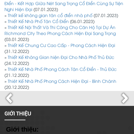
Điển - Kết Hợp Giữa Nét Sang Trọng Cổ Điển Cùng Sự Tiện
Nghi Hiện Đại
(07.01.2023)
»
Thiết kế không gian tân cổ điển nhà phố
(07.01.2023)
»
Thiết Kế Nhà Phố Tân Cổ Điển
(06.01.2023)
»
Thiết Kế Nội Thất Và Thi Công Cho Căn Hộ Tại Dự Án
Richmond City Theo Phong Cách Hiện Đại Sang Trọng
(03.01.2023)
»
Thiết Kế Chung Cư Cao Cấp - Phong Cách Hiện Đại
(31.12.2022)
»
Thiết Kế Không Gian hiện Đại Cho Nhà Phố Thủ Đức
(24.12.2022)
»
Thiết Kế Nhà Phố Phong Cách Tân Cổ Điển - Thủ Đức
(21.12.2022)
»
Thiêt Kế Nhà Phố Phong Cách Hiện Đại - Bình Chánh
(20.12.2022)
GIỚI THIỆU
Giới thiệu: